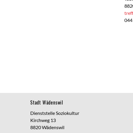
882
tre
044
Footer
Stadt Wädenswil
Dienststelle Soziokultur
Kirchweg 13
8820 Wädenswil