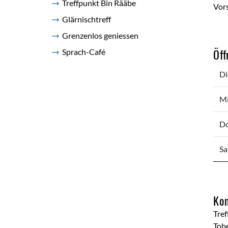
Treffpunkt Bin Rääbe
Vors
Glärnischtreff
Grenzenlos geniessen
Öff
Sprach-Café
Di
Mi
Do
Sa
Kon
Tre
Tobe