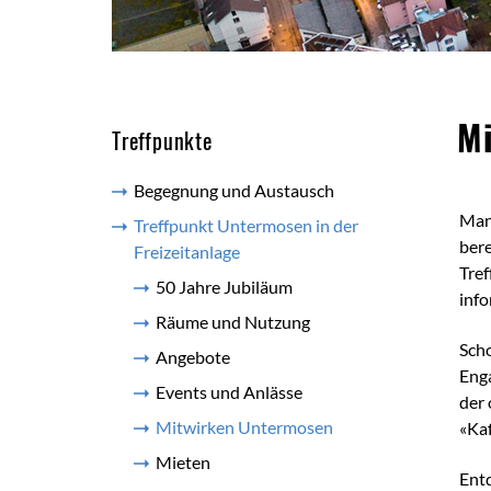
Inh
Mi
Treffpunkte
Begegnung und Austausch
Manc
Treffpunkt Untermosen in der
bere
Freizeitanlage
Tref
50 Jahre Jubiläum
info
Räume und Nutzung
Scho
Angebote
Enga
Events und Anlässe
der 
Mitwirken Untermosen
(ausgewählt)
«Kaf
Mieten
Entd