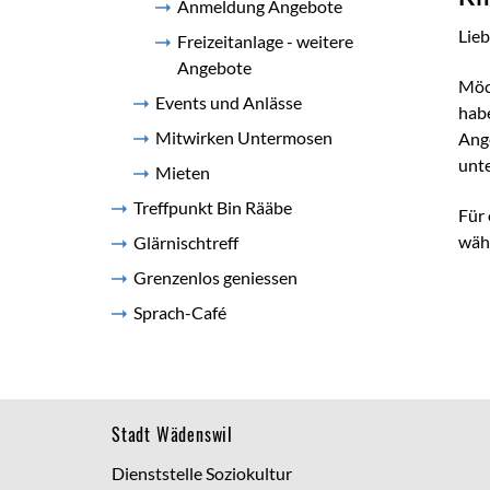
Anmeldung Angebote
Lieb
Freizeitanlage - weitere
Angebote
Möc
Events und Anlässe
habe
Mitwirken Untermosen
Ange
unte
Mieten
Treffpunkt Bin Rääbe
Für 
wäh
Glärnischtreff
Grenzenlos geniessen
Sprach-Café
Footer
Stadt Wädenswil
Dienststelle Soziokultur