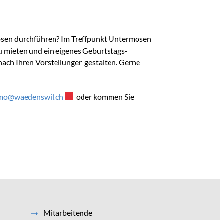
osen durchführen? Im Treffpunkt Untermosen
u mieten und ein eigenes Geburtstags-
nach Ihren Vorstellungen gestalten. Gerne
umo@waedenswil.ch
Externer Link wird in einem neuen Fenster geöf
oder kommen Sie
Mitarbeitende