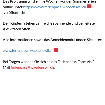
Das Programm wird einige Wochen vor den Sommerferien
online unter
https://www.ferienpass-waedenswil.ch
Externer Li
veröffentlicht.
Den Kindern stehen zahlreiche spannende und begleitete
Aktivitäten offen.
Alle Informationen sowie das Anmeldemodul finden Sie unter:
www.ferienpass-waedenswil.ch
Externer Link wird in einem neu
Bei Fragen wenden Sie sich an das Ferienspass-Team via E-
Mail
ferienpass@waedenswil.ch
.