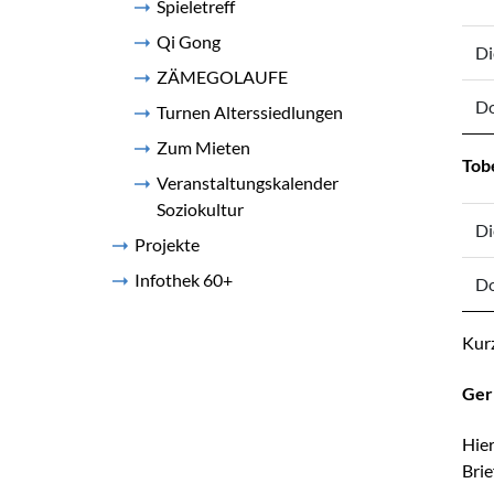
Spieletreff
Qi Gong
Di
ZÄMEGOLAUFE
Do
Turnen Alterssiedlungen
Zum Mieten
Tob
Veranstaltungskalender
Soziokultur
Di
Projekte
Infothek 60+
Do
Kurz
Ger
Hier
Brie