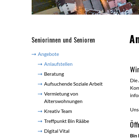
Inh
An
Seniorinnen und Senioren
Angebote
Anlaufstellen
(ausgewählt)
Wir
Beratung
Die 
Aufsuchende Soziale Arbeit
Kom
Vermietung von
info
Alterswohnungen
Unse
Kreativ Team
Treffpunkt Bin Rääbe
Öff
Digital Vital
Bin